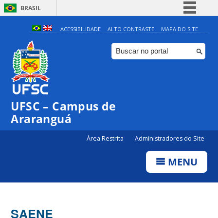
BRASIL
Simplifique!
ACESSIBILIDADE
ALTO CONTRASTE
MAPA DO SITE
Comunica BR
Participe
Acesso à informação
Legislação
UFSC – Campus de
Canais
Araranguá
Área Restrita
Administradores do Site
MENU
SAENE