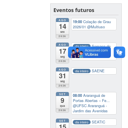
Eventos futuros
AGO
19:00
Colação de Grau
14
2026/01
@Multiuso
sex
2026
AGO
Semana de
dia inteiro
17
Capacitação e
Enfrenta...
seg
2026
AGO
SAENE
dia inteiro
31
seg
2026
SET
08:00
Araranguá de
9
Portas Abertas – Fe...
@UFSC Araranguá -
qua
Jardim das Avenidas
2026
SET
SEATIC
dia inteiro
15