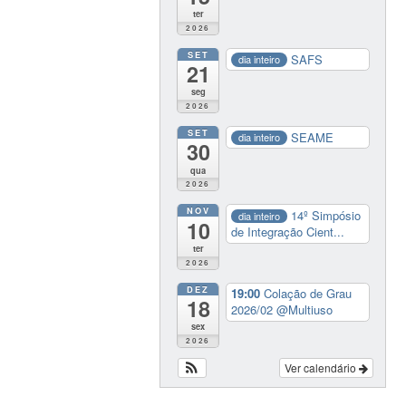
ter
2026
SET
SAFS
dia inteiro
21
seg
2026
SET
SEAME
dia inteiro
30
qua
2026
NOV
14º Simpósio
dia inteiro
10
de Integração Cient...
ter
2026
DEZ
19:00
Colação de Grau
18
2026/02
@Multiuso
sex
2026
Ver calendário