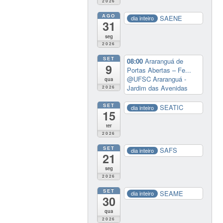
2026
AGO
SAENE
dia inteiro
31
seg
2026
SET
08:00
Araranguá de
9
Portas Abertas – Fe...
@UFSC Araranguá -
qua
Jardim das Avenidas
2026
SET
SEATIC
dia inteiro
15
ter
2026
SET
SAFS
dia inteiro
21
seg
2026
SET
SEAME
dia inteiro
30
qua
2026