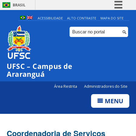
BRASIL
Simplifique!
ACESSIBILIDADE
ALTO CONTRASTE
MAPA DO SITE
Comunica BR
Participe
Acesso à informação
Legislação
UFSC – Campus de
Canais
Araranguá
Área Restrita
Administradores do Site
MENU
Coordenadoria de Serviços