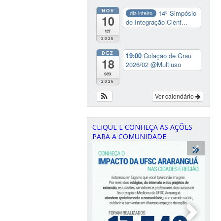
NOV
14º Simpósio
dia inteiro
10
de Integração Cient...
ter
2026
DEZ
19:00
Colação de Grau
18
2026/02
@Multiuso
sex
2026
Ver calendário
CLIQUE E CONHEÇA AS AÇÕES
PARA A COMUNIDADE