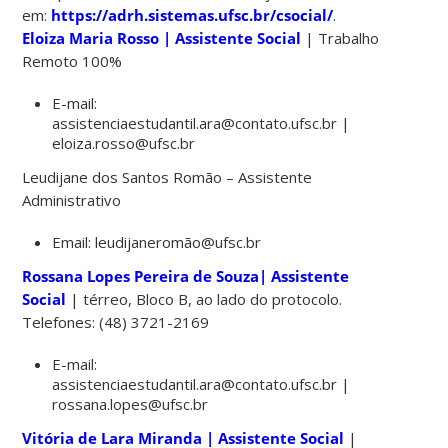
em:
https://adrh.sistemas.ufsc.br/csocial/
.
Eloiza Maria Rosso | Assistente Social
| Trabalho
Remoto 100%
E-mail:
assistenciaestudantil.ara@contato.ufsc.br |
eloiza.rosso@ufsc.br
Leudijane dos Santos Romão – Assistente
Administrativo
Email: leudijaneromão@ufsc.br
Rossana Lopes Pereira de Souza| Assistente
Social
| térreo, Bloco B, ao lado do protocolo.
Telefones: (48) 3721-2169
E-mail:
assistenciaestudantil.ara@contato.ufsc.br |
rossana.lopes@ufsc.br
Vitória de Lara Miranda | Assistente Social
|