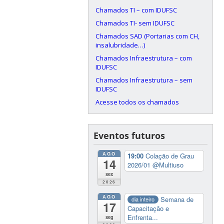
Chamados TI – com IDUFSC
Chamados TI- sem IDUFSC
Chamados SAD (Portarias com CH,
insalubridade…)
Chamados Infraestrutura – com
IDUFSC
Chamados Infraestrutura – sem
IDUFSC
Acesse todos os chamados
Eventos futuros
AGO
19:00
Colação de Grau
14
2026/01
@Multiuso
sex
2026
AGO
Semana de
dia inteiro
17
Capacitação e
Enfrenta...
seg