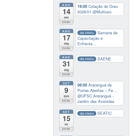
AGO
19:00
Colação de Grau
14
2026/01
@Multiuso
sex
2026
AGO
Semana de
dia inteiro
17
Capacitação e
Enfrenta...
seg
2026
AGO
SAENE
dia inteiro
31
seg
2026
SET
08:00
Araranguá de
9
Portas Abertas – Fe...
@UFSC Araranguá -
qua
Jardim das Avenidas
2026
SET
SEATIC
dia inteiro
15
ter
2026