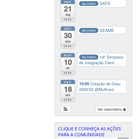
SET
SAFS
dia inteiro
21
seg
2026
SET
SEAME
dia inteiro
30
qua
2026
NOV
14º Simpósio
dia inteiro
10
de Integração Cient...
ter
2026
DEZ
19:00
Colação de Grau
18
2026/02
@Multiuso
sex
2026
Ver calendário
CLIQUE E CONHEÇA AS AÇÕES
PARA A COMUNIDADE