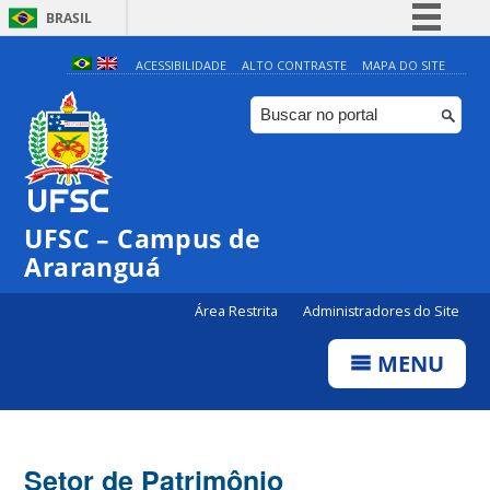
BRASIL
Simplifique!
ACESSIBILIDADE
ALTO CONTRASTE
MAPA DO SITE
Comunica BR
Participe
Acesso à informação
Legislação
UFSC – Campus de
Canais
Araranguá
Área Restrita
Administradores do Site
MENU
Setor de Patrimônio