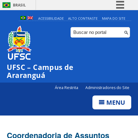
BRASIL
Simplifique!
ACESSIBILIDADE
ALTO CONTRASTE
MAPA DO SITE
Comunica BR
Participe
Acesso à informação
Legislação
UFSC – Campus de
Canais
Araranguá
Área Restrita
Administradores do Site
MENU
Coordenadoria de Assuntos