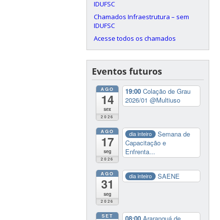
IDUFSC
Chamados Infraestrutura – sem
IDUFSC
Acesse todos os chamados
Eventos futuros
AGO
19:00
Colação de Grau
14
2026/01
@Multiuso
sex
2026
AGO
Semana de
dia inteiro
17
Capacitação e
Enfrenta...
seg
2026
AGO
SAENE
dia inteiro
31
seg
2026
SET
08:00
Araranguá de