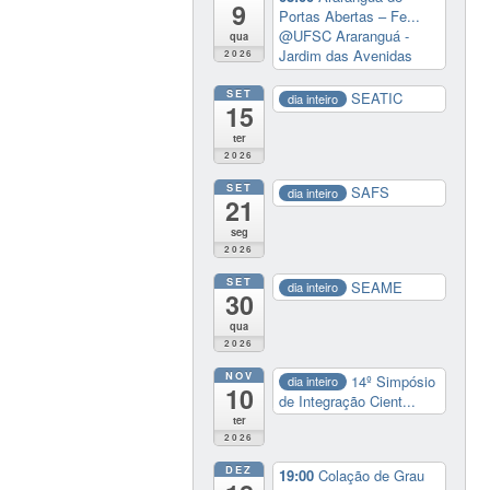
9
Portas Abertas – Fe...
@UFSC Araranguá -
qua
Jardim das Avenidas
2026
SET
SEATIC
dia inteiro
15
ter
2026
SET
SAFS
dia inteiro
21
seg
2026
SET
SEAME
dia inteiro
30
qua
2026
NOV
14º Simpósio
dia inteiro
10
de Integração Cient...
ter
2026
DEZ
19:00
Colação de Grau