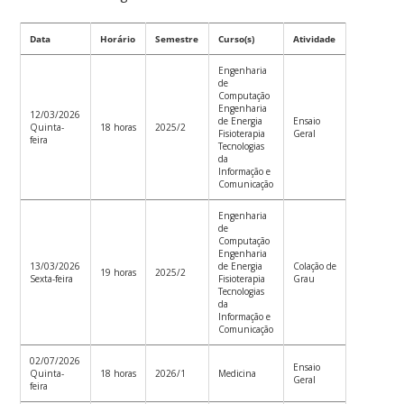
Data
Horário
Semestre
Curso(s)
Atividade
Engenharia
de
Computação
Engenharia
12/03/2026
de Energia
Ensaio
Quinta-
18 horas
2025/2
Fisioterapia
Geral
feira
Tecnologias
da
Informação e
Comunicação
Engenharia
de
Computação
Engenharia
13/03/2026
de Energia
Colação de
19 horas
2025/2
Sexta-feira
Fisioterapia
Grau
Tecnologias
da
Informação e
Comunicação
02/07/2026
Ensaio
Quinta-
18 horas
2026/1
Medicina
Geral
feira