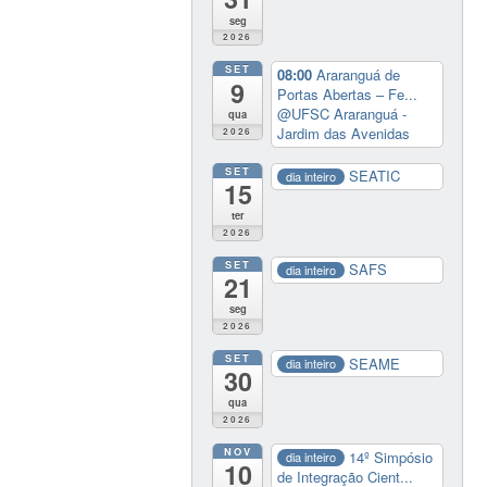
seg
2026
SET
08:00
Araranguá de
9
Portas Abertas – Fe...
@UFSC Araranguá -
qua
Jardim das Avenidas
2026
SET
SEATIC
dia inteiro
15
ter
2026
SET
SAFS
dia inteiro
21
seg
2026
SET
SEAME
dia inteiro
30
qua
2026
NOV
14º Simpósio
dia inteiro
10
de Integração Cient...