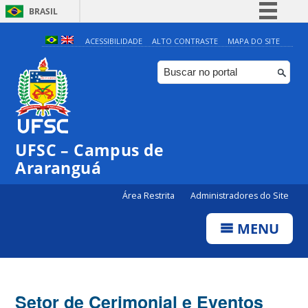
BRASIL
Simplifique!
ACESSIBILIDADE
ALTO CONTRASTE
MAPA DO SITE
Comunica BR
Participe
Acesso à informação
Legislação
UFSC – Campus de
Canais
Araranguá
Área Restrita
Administradores do Site
MENU
Setor de Cerimonial e Eventos