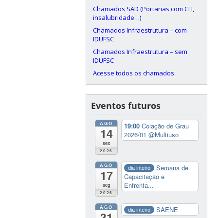
Chamados SAD (Portarias com CH,
insalubridade…)
Chamados Infraestrutura – com
IDUFSC
Chamados Infraestrutura – sem
IDUFSC
Acesse todos os chamados
Eventos futuros
AGO
19:00
Colação de Grau
14
2026/01
@Multiuso
sex
2026
AGO
Semana de
dia inteiro
17
Capacitação e
Enfrenta...
seg
2026
AGO
SAENE
dia inteiro
31