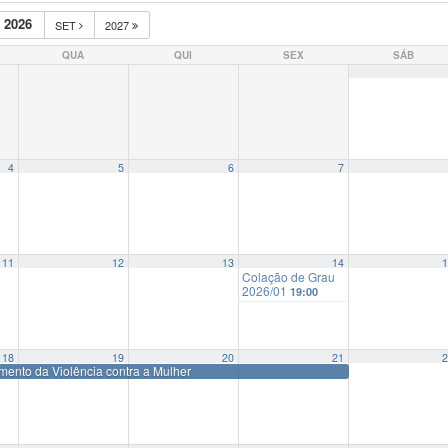
 2026
SET
2027
QUA
QUI
SEX
SÁB
4
5
6
7
11
12
13
14
1
Colação de Grau
2026/01
19:00
18
19
20
21
2
ento da Violência contra a Mulher