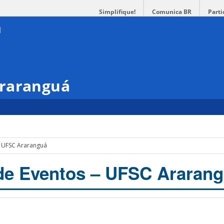
Simplifique!
Comunica BR
Parti
Araranguá
– UFSC Araranguá
de Eventos – UFSC Araran