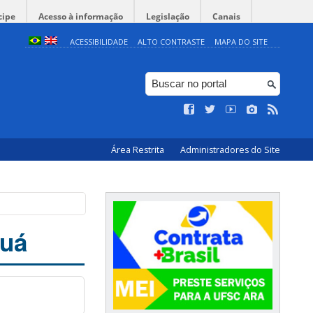
cipe
Acesso à informação
Legislação
Canais
ACESSIBILIDADE
ALTO CONTRASTE
MAPA DO SITE
Área Restrita
Administradores do Site
guá