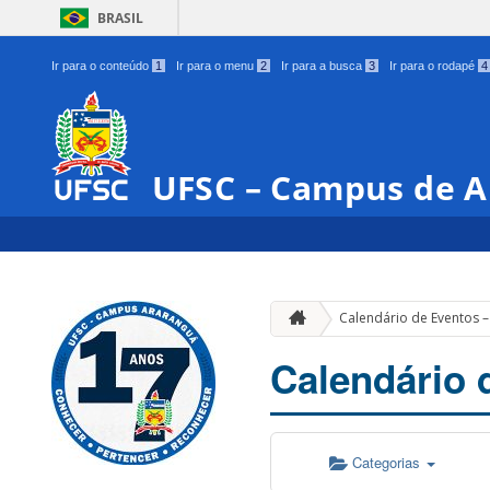
BRASIL
Ir para o conteúdo
1
Ir para o menu
2
Ir para a busca
3
Ir para o rodapé
4
UFSC – Campus de 
Calendário de Eventos 
Calendário 
Categorias