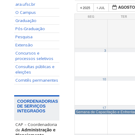
ara.ufsc.br
AGOSTO
2025
JUL
O Campus
SEG
TER
Graduação
Pós-Graduação
Pesquisa
Extensão
3
Concursos e
processos seletivos
Consultas públicas e
eleições
10
Comitês permanentes
COORDENADORIAS
DE SERVIÇOS
17
INTEGRADOS
Semana de Capacitação e Enfrentam
CAP – Coordenadoria
de
Administração e