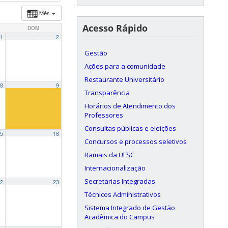
Mês
Acesso Rápido
DOM
1
2
Gestão
Ações para a comunidade
Restaurante Universitário
8
9
Transparência
Horários de Atendimento dos
Professores
Consultas públicas e eleições
5
16
Concursos e processos seletivos
Ramais da UFSC
Internacionalização
Secretarias Integradas
2
23
Técnicos Administrativos
Sistema Integrado de Gestão
Acadêmica do Campus