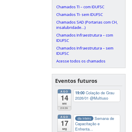
Chamados TI – com IDUFSC
Chamados TI- sem IDUFSC
Chamados SAD (Portarias com CH,
insalubridade…)
Chamados Infraestrutura – com
IDUFSC
Chamados Infraestrutura – sem
IDUFSC
Acesse todos os chamados
Eventos futuros
AGO
19:00
Colação de Grau
14
2026/01
@Multiuso
sex
2026
AGO
Semana de
dia inteiro
17
Capacitação e
Enfrenta...
seg