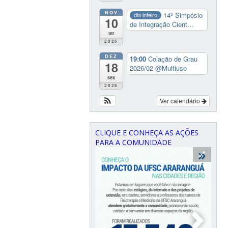
NOV
14º Simpósio
dia inteiro
10
de Integração Cient...
ter
2026
DEZ
19:00
Colação de Grau
18
2026/02
@Multiuso
sex
2026
Ver calendário
CLIQUE E CONHEÇA AS AÇÕES
PARA A COMUNIDADE