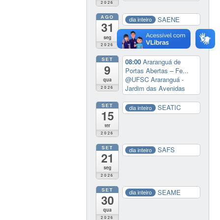
2026
AGO
SAENE
dia inteiro
31
seg
2026
SET
08:00
Araranguá de
9
Portas Abertas – Fe...
@UFSC Araranguá -
qua
Jardim das Avenidas
2026
SET
SEATIC
dia inteiro
15
ter
2026
SET
SAFS
dia inteiro
21
seg
2026
SET
SEAME
dia inteiro
30
qua
2026