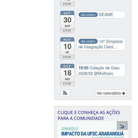
2026
SET
SEAME
dia inteiro
30
qua
2026
NOV
14º Simpósio
dia inteiro
10
de Integração Cient...
ter
2026
DEZ
19:00
Colação de Grau
18
2026/02
@Multiuso
sex
2026
Ver calendário
CLIQUE E CONHEÇA AS AÇÕES
PARA A COMUNIDADE