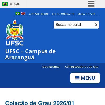
BRASIL
Simplifique!
ACESSIBILIDADE
ALTO CONTRASTE
MAPA DO SITE
Comunica BR
Participe
Acesso à informação
Legislação
UFSC – Campus de
Canais
Araranguá
Área Restrita
Administradores do Site
MENU
Colação de Grau 2026/01