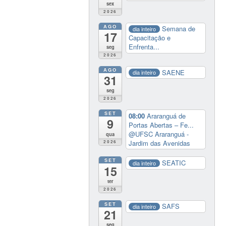
sex
2026
AGO
Semana de
dia inteiro
17
Capacitação e
Enfrenta...
seg
2026
AGO
SAENE
dia inteiro
31
seg
2026
SET
08:00
Araranguá de
9
Portas Abertas – Fe...
@UFSC Araranguá -
qua
Jardim das Avenidas
2026
SET
SEATIC
dia inteiro
15
ter
2026
SET
SAFS
dia inteiro
21
seg