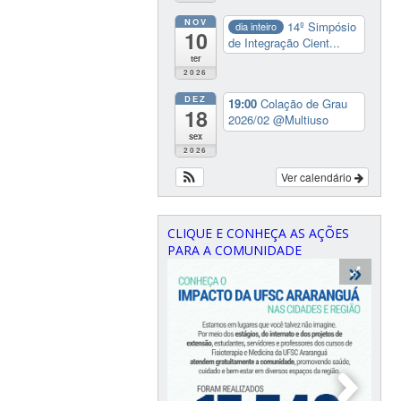
NOV
14º Simpósio
dia inteiro
10
de Integração Cient...
ter
2026
DEZ
19:00
Colação de Grau
18
2026/02
@Multiuso
sex
2026
Ver calendário
CLIQUE E CONHEÇA AS AÇÕES
PARA A COMUNIDADE