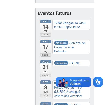
Eventos futuros
AGO
19:00
Colação de Grau
14
2026/01
@Multiuso
sex
2026
AGO
Semana de
dia inteiro
17
Capacitação e
Enfrenta...
seg
2026
AGO
SAENE
dia inteiro
31
seg
2026
SET
08:00
Araranguá de
9
Portas Abertas – Fe...
@UFSC Araranguá -
qua
Jardim das Avenidas
2026
SET
SEATIC
dia inteiro