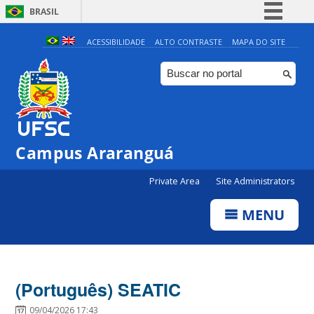
BRASIL
Simplifique!
ACESSIBILIDADE
ALTO CONTRASTE
MAPA DO SITE
Comunica BR
Participe
Acesso à informação
Legislação
Campus Araranguá
Canais
Private Area
Site Administrators
MENU
(Português) SEATIC
09/04/2026 17:43