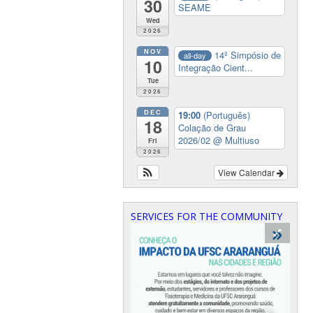
30
SEAME
Wed
2026
NOV
14º Simpósio de
all-day
10
Integração Cient...
Tue
2026
DEC
19:00
(Português)
18
Colação de Grau
2026/02
@ Multiuso
Fri
2026
View Calendar
SERVICES FOR THE COMMUNITY