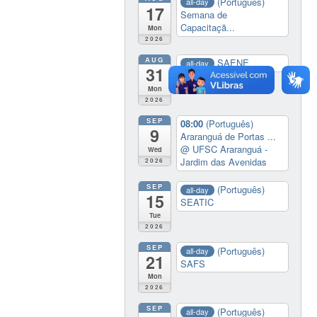
(Português)
all-day
17
Semana de
Capacitaçã...
Mon
2026
AUG
SAENE
all-day
31
Mon
2026
SEP
08:00
(Português)
9
Araranguá de Portas ...
@ UFSC Araranguá -
Wed
Jardim das Avenidas
2026
SEP
(Português)
all-day
15
SEATIC
Tue
2026
SEP
(Português)
all-day
21
SAFS
Mon
2026
SEP
(Português)
all-day