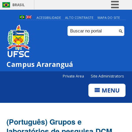
BRASIL
Simplifique!
ACESSIBILIDADE
ALTO CONTRASTE
MAPA DO SITE
Comunica BR
Participe
Acesso à informação
Legislação
Campus Araranguá
Canais
Private Area
Site Administrators
MENU
(Português) Grupos e
laboratórios de pesquisa DCM