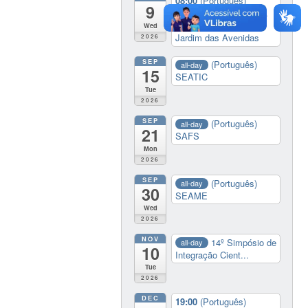
08:00
(Português)
9
Araranguá de Portas ...
@ UFSC Araranguá -
Wed
Jardim das Avenidas
2026
SEP
(Português)
all-day
15
SEATIC
Tue
2026
SEP
(Português)
all-day
21
SAFS
Mon
2026
SEP
(Português)
all-day
30
SEAME
Wed
2026
NOV
14º Simpósio de
all-day
10
Integração Cient...
Tue
2026
DEC
19:00
(Português)