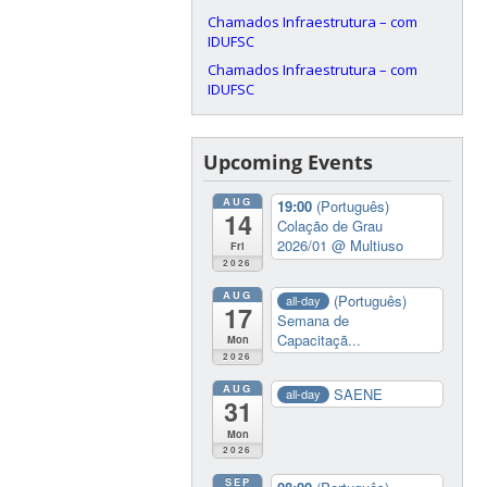
Chamados Infraestrutura – com
IDUFSC
Chamados Infraestrutura – com
IDUFSC
Upcoming Events
AUG
19:00
(Português)
14
Colação de Grau
2026/01
@ Multiuso
Fri
2026
AUG
(Português)
all-day
17
Semana de
Capacitaçã...
Mon
2026
AUG
SAENE
all-day
31
Mon
2026
SEP