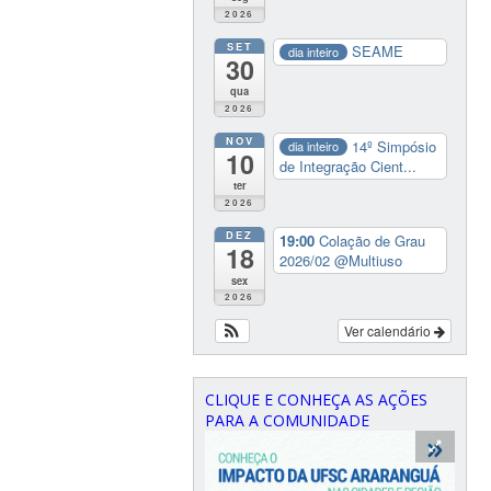
2026
SET
SEAME
dia inteiro
30
qua
2026
NOV
14º Simpósio
dia inteiro
10
de Integração Cient...
ter
2026
DEZ
19:00
Colação de Grau
18
2026/02
@Multiuso
sex
2026
Ver calendário
CLIQUE E CONHEÇA AS AÇÕES
PARA A COMUNIDADE