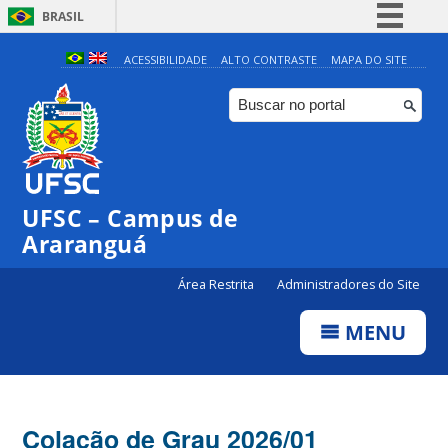
BRASIL
Simplifique!
ACESSIBILIDADE
ALTO CONTRASTE
MAPA DO SITE
Comunica BR
Participe
Acesso à informação
Legislação
UFSC – Campus de
Canais
Araranguá
Área Restrita
Administradores do Site
MENU
Colação de Grau 2026/01