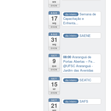
sex
2026
AGO
Semana de
dia inteiro
17
Capacitação e
Enfrenta...
seg
2026
AGO
SAENE
dia inteiro
31
seg
2026
SET
08:00
Araranguá de
9
Portas Abertas – Fe...
@UFSC Araranguá -
qua
Jardim das Avenidas
2026
SET
SEATIC
dia inteiro
15
ter
2026
SET
SAFS
dia inteiro
21
seg