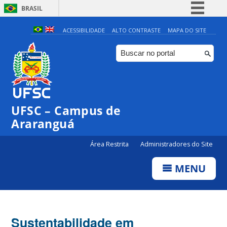
BRASIL
Simplifique!
ACESSIBILIDADE
ALTO CONTRASTE
MAPA DO SITE
Comunica BR
Participe
Acesso à informação
Legislação
UFSC – Campus de
Canais
Araranguá
Área Restrita
Administradores do Site
MENU
Sustentabilidade em