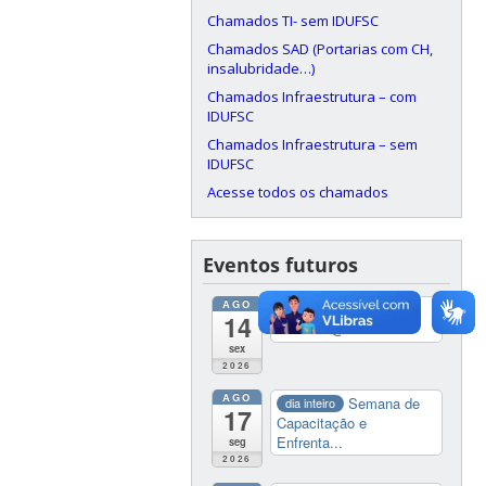
Chamados TI- sem IDUFSC
Chamados SAD (Portarias com CH,
insalubridade…)
Chamados Infraestrutura – com
IDUFSC
Chamados Infraestrutura – sem
IDUFSC
Acesse todos os chamados
Eventos futuros
AGO
19:00
Colação de Grau
14
2026/01
@Multiuso
sex
2026
AGO
Semana de
dia inteiro
17
Capacitação e
Enfrenta...
seg
2026