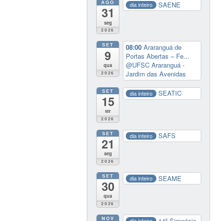
AGO
SAENE
dia inteiro
31
seg
2026
SET
08:00
Araranguá de
9
Portas Abertas – Fe...
@UFSC Araranguá -
qua
Jardim das Avenidas
2026
SET
SEATIC
dia inteiro
15
ter
2026
SET
SAFS
dia inteiro
21
seg
2026
SET
SEAME
dia inteiro
30
qua
2026
NOV
14º Simpósio
dia inteiro