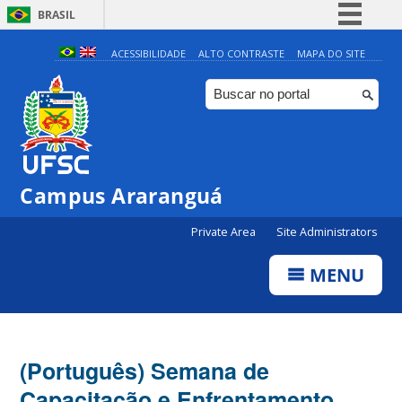
BRASIL
Simplifique!
ACESSIBILIDADE
ALTO CONTRASTE
MAPA DO SITE
Comunica BR
Participe
Acesso à informação
Legislação
Campus Araranguá
Canais
Private Area
Site Administrators
MENU
(Português) Semana de
Capacitação e Enfrentamento