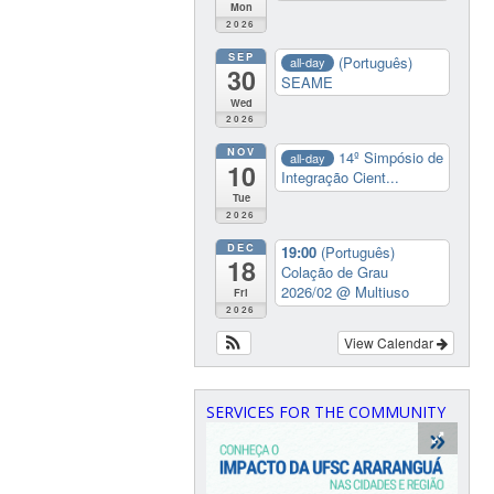
Mon
2026
SEP
(Português)
all-day
30
SEAME
Wed
2026
NOV
14º Simpósio de
all-day
10
Integração Cient...
Tue
2026
DEC
19:00
(Português)
18
Colação de Grau
2026/02
@ Multiuso
Fri
2026
View Calendar
SERVICES FOR THE COMMUNITY