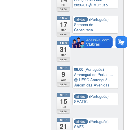
2026/01
@ Multiuso
Fri
2026
AUG
(Português)
all-day
17
Semana de
Capacitaçã...
Mon
2026
AUG
SAENE
all-day
31
Mon
2026
SEP
08:00
(Português)
9
Araranguá de Portas ...
@ UFSC Araranguá -
Wed
Jardim das Avenidas
2026
SEP
(Português)
all-day
15
SEATIC
Tue
2026
SEP
(Português)
all-day
21
SAFS